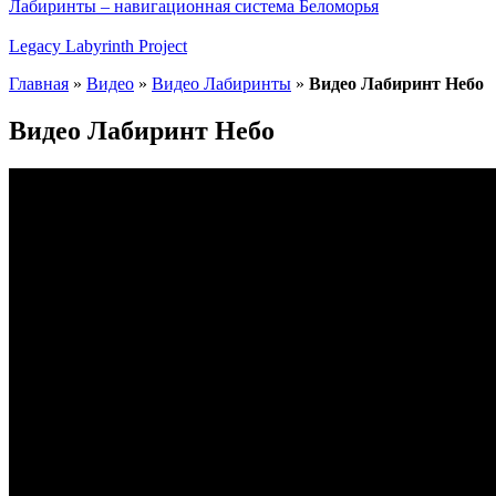
Лабиринты – навигационная система Беломорья
Legacy Labyrinth Project
Главная
»
Видео
»
Видео Лабиринты
»
Видео Лабиринт Небо
Видео Лабиринт Небо