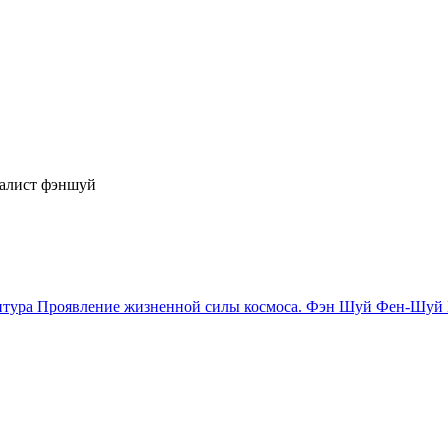
иалист фэншуй
птура
Проявление жизненной силы космоса.
Фэн Шуй Фен-Шуй