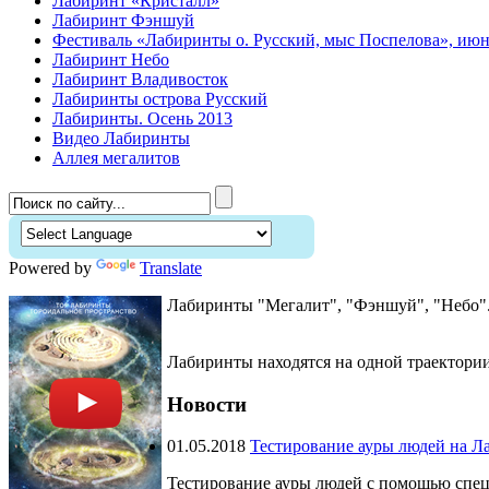
Лабиринт «Кристалл»
Лабиринт Фэншуй
Фестиваль «Лабиринты о. Русский, мыс Поспелова», июнь
Лабиринт Небо
Лабиринт Владивосток
Лабиринты острова Русский
Лабиринты. Осень 2013
Видео Лабиринты
Аллея мегалитов
Powered by
Translate
Лабиринты "Мегалит", "Фэншуй", "Небо".
Лабиринты находятся на одной траектории
Новости
01.05.2018
Тестирование ауры людей на Ла
Тестирование ауры людей с помощью спец