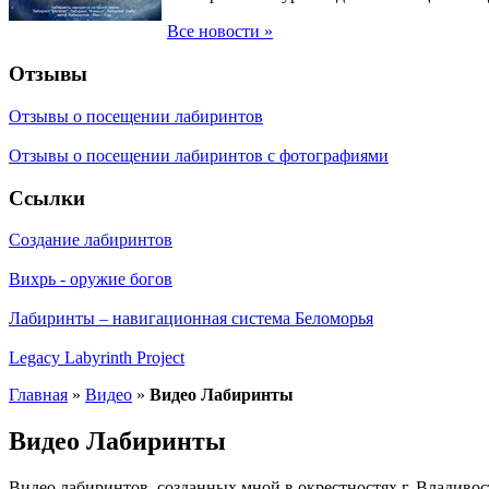
Все новости »
Отзывы
Отзывы о посещении лабиринтов
Отзывы о посещении лабиринтов с фотографиями
Ссылки
Создание лабиринтов
Вихрь - оружие богов
Лабиринты – навигационная система Беломорья
Legacy Labyrinth Project
Главная
»
Видео
»
Видео Лабиринты
Видео Лабиринты
Видео лабиринтов, созданных мной в окрестностях г. Владивос