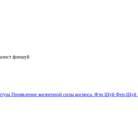
иалист фэншуй
птура
Проявление жизненной силы космоса.
Фэн Шуй Фен-Шуй